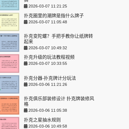
2026-03-07 11:21:25
扑克圈里的潮牌是指什么牌子
2026-03-07 11:05:48
扑克变陀螺？手把手教你让纸牌转
起来
2026-03-07 10:49:32
扑克升级的玩法教程视频
2026-03-07 10:33:55
扑克分器-扑克牌计分玩法
2026-03-06 11:21:26
扑克俱乐部装修设计 扑克牌装修风
格
2026-03-06 11:05:38
扑克之星抽水规则
2026-03-06 10:49:58