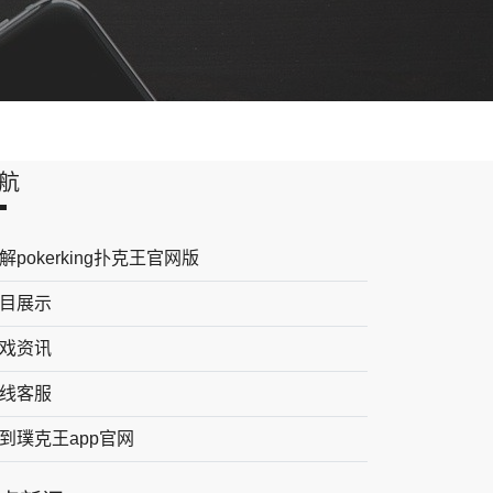
航
解pokerking扑克王官网版
目展示
戏资讯
线客服
到璞克王app官网