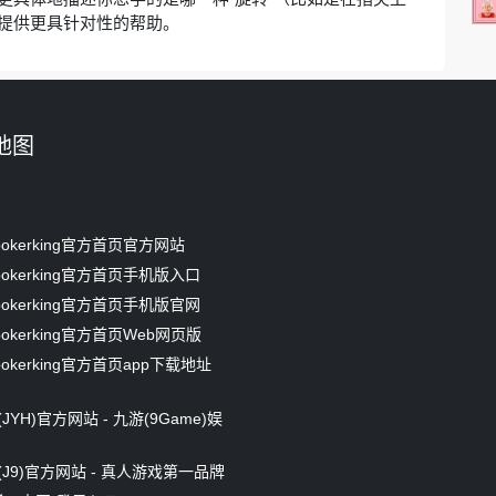
提供更具针对性的帮助。
地图
okerking官方首页官方网站
okerking官方首页手机版入口
okerking官方首页手机版官网
okerking官方首页Web网页版
okerking官方首页app下载地址
JYH)官方网站 - 九游(9Game)娱
(J9)官方网站 - 真人游戏第一品牌