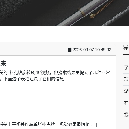
导
2026-03-07 10:49:32
起来
了
美的“扑克牌旋转转盘”视频，但搜索结果里提到了几种非常
。下面这个表格汇总了它们的信息：
项
游
在
找
 在指尖上平衡并旋转单张扑克牌，视觉效果很惊艳 。 |