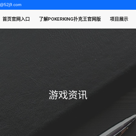
fu@52j9.com
首页官网入口
了解POKERKING扑克王官网版
项目展示
游戏资讯