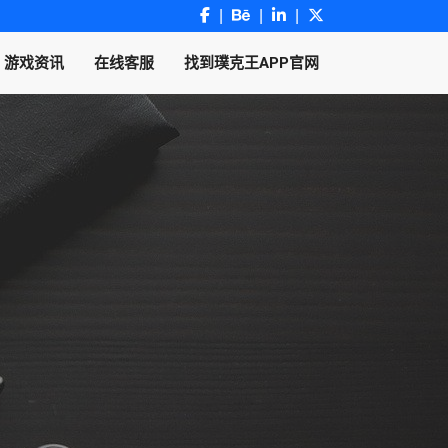
游戏资讯
在线客服
找到璞克王APP官网