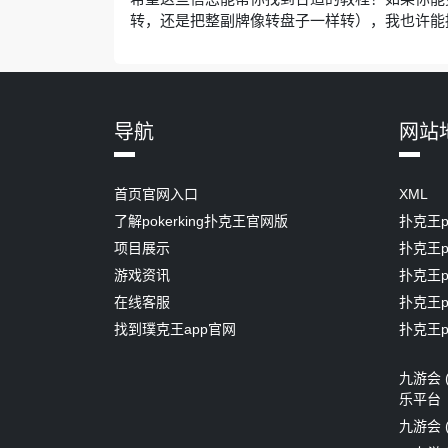
转，还是把整副牌像转盘子一样转），我也许能
导航
网站
首页官网入口
XML
了解pokerking扑克王官网版
扑克王p
项目展示
扑克王p
游戏资讯
扑克王p
在线客服
扑克王p
找到璞克王app官网
扑克王p
九游会 (
乐平台
九游会 