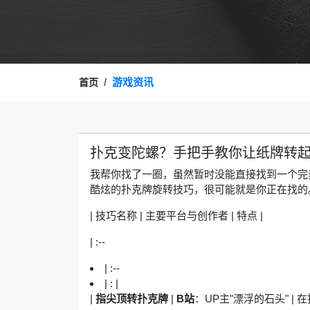
游戏资讯
首页
扑克变陀螺？手把手教你让纸牌转
我帮你找了一圈，虽然暂时没能直接找到一个完
酷炫的扑克牌旋转技巧，很可能就是你正在找的
| 技巧名称 | 主要平台与创作者 | 特点 |
| :--
| :--
| : |
|
指尖顶转扑克牌
|
B站
：UP主"漂浮的石头" |